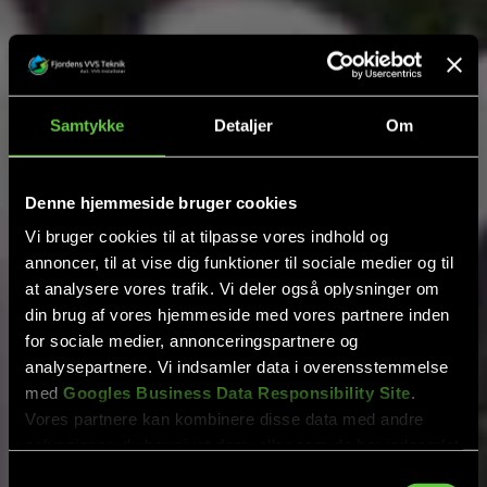
Kontakt os
Klik her
40 64 79 71
Samtykke
Detaljer
Om
Ring nu
Få et tilbud
Denne hjemmeside bruger cookies
Vi vender tilbage hurtigst muligt.
Vi bruger cookies til at tilpasse vores indhold og
annoncer, til at vise dig funktioner til sociale medier og til
at analysere vores trafik. Vi deler også oplysninger om
din brug af vores hjemmeside med vores partnere inden
for sociale medier, annonceringspartnere og
analysepartnere. Vi indsamler data i overensstemmelse
med
Googles Business Data Responsibility Site
.
Vores partnere kan kombinere disse data med andre
oplysninger, du har givet dem, eller som de har indsamlet
fra din brug af deres tjenester.
Samtykkevalg