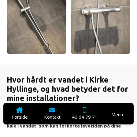
Hvor hårdt er vandet i Kirke
Hyllinge, og hvad betyder det for
mine installationer?
Vandet i Kirke Hyllinge er karakteriseret som “hårdt”
Menu
Forside
Kontakt
40 64 79 71
(mellem 18-24 °dH), hvilket betyder, at der er meget
kalk i vandet, som kan forkorte levetiden på dine
installationer.