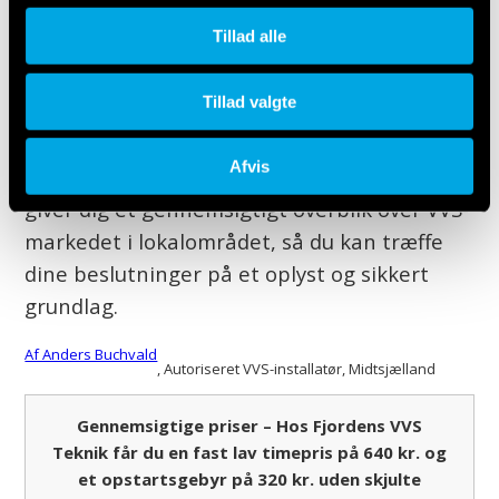
et skift til en moderne varmepumpe eller
Tillad alle
har du blot brug for en lokal VVS-installatør i
Kirke Hyllinge? Det kan ofte føles som en
Tillad valgte
jungle at gennemskue priser, lovkrav og
hvilke løsninger der rent faktisk kan betale
Afvis
sig for din bolig her i 2026. Denne guide
giver dig et gennemsigtigt overblik over VVS-
markedet i lokalområdet, så du kan træffe
dine beslutninger på et oplyst og sikkert
grundlag.
Af Anders Buchvald
, Autoriseret VVS-installatør
, Midtsjælland
Gennemsigtige priser – Hos Fjordens VVS
Teknik får du en fast lav timepris på 640 kr. og
et opstartsgebyr på 320 kr. uden skjulte