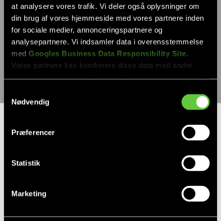
at analysere vores trafik. Vi deler også oplysninger om
din brug af vores hjemmeside med vores partnere inden
for sociale medier, annonceringspartnere og
analysepartnere. Vi indsamler data i overensstemmelse
med
Googles Business Data Responsibility Site
.
Vores partnere kan kombinere disse data med andre
oplysninger, du har givet dem, eller som de har indsamlet
fra din brug af deres tjenester.
Samtykkevalg
Nødvendig
Se Cookie & Privatlivspolitik
her
VVS-installatør Kirke
Præferencer
Hyllinge: Din guide til
Statistik
autorisation, priser &
service i 2026
Marketing
Står du over for en badeværelsesrenovering,