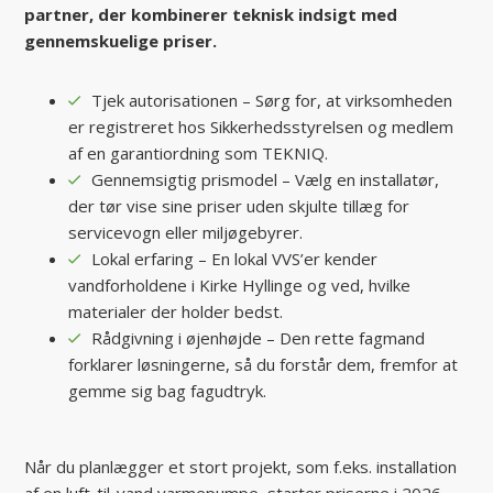
partner, der kombinerer teknisk indsigt med
gennemskuelige priser.
Tjek autorisationen – Sørg for, at virksomheden
er registreret hos Sikkerhedsstyrelsen og medlem
af en garantiordning som TEKNIQ.
Gennemsigtig prismodel – Vælg en installatør,
der tør vise sine priser uden skjulte tillæg for
servicevogn eller miljøgebyrer.
Lokal erfaring – En lokal VVS’er kender
vandforholdene i Kirke Hyllinge og ved, hvilke
materialer der holder bedst.
Rådgivning i øjenhøjde – Den rette fagmand
forklarer løsningerne, så du forstår dem, fremfor at
gemme sig bag fagudtryk.
Når du planlægger et stort projekt, som f.eks. installation
af en luft-til-vand varmepumpe, starter priserne i 2026