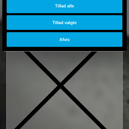
Tillad alle
Tillad valgte
Fjern
Afvis