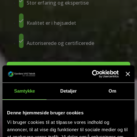
Stor erfaring og ekspertise
Kvalitet er i højsædet
Autoriserede og certificerede
Kontakt os
Klik her
40 64 79 71
Samtykke
Detaljer
Om
Ring nu
Få et tilbud
Denne hjemmeside bruger cookies
Vi vender tilbage hurtigst muligt.
Vi bruger cookies til at tilpasse vores indhold og
annoncer, til at vise dig funktioner til sociale medier og til
at analysere vores trafik. Vi deler også oplysninger om