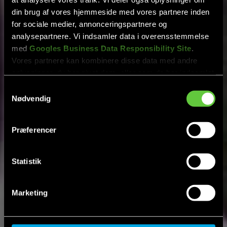
din brug af vores hjemmeside med vores partnere inden
for sociale medier, annonceringspartnere og
analysepartnere. Vi indsamler data i overensstemmelse
med
Googles Business Data Responsibility Site
.
Vores partnere kan kombinere disse data med andre
oplysninger, du har givet dem, eller som de har indsamlet
fra din brug af deres tjenester.
Samtykkevalg
Nødvendig
Se Cookie & Privatlivspolitik
her
Præferencer
Statistik
Marketing