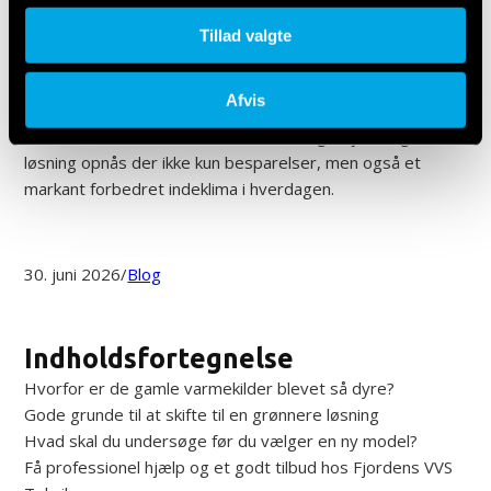
månedlige udgifter for mange husstande og ejendomme.
Hvis de eksisterende varmekilder er forældede, kan det
Tillad valgte
hurtigt mærkes på økonomien. I dette blogindlæg kommer
vi nærmere ind på, hvordan en
ny varmepumpe
kan
Afvis
optimere energiforbruget og reducere omkostningerne
markant. Ved at skifte til en moderne og miljøvenlig
løsning opnås der ikke kun besparelser, men også et
markant forbedret indeklima i hverdagen.
30. juni 2026
/
Blog
Indholdsfortegnelse
Hvorfor er de gamle varmekilder blevet så dyre?
Gode grunde til at skifte til en grønnere løsning
Hvad skal du undersøge før du vælger en ny model?
Få professionel hjælp og et godt tilbud hos Fjordens VVS