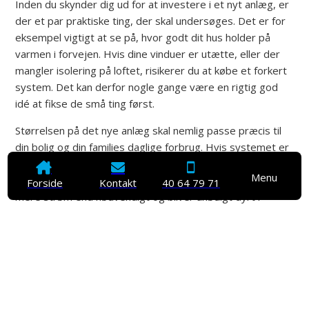
Inden du skynder dig ud for at investere i et nyt anlæg, er
der et par praktiske ting, der skal undersøges. Det er for
eksempel vigtigt at se på, hvor godt dit hus holder på
varmen i forvejen. Hvis dine vinduer er utætte, eller der
mangler isolering på loftet, risikerer du at købe et forkert
system. Det kan derfor nogle gange være en rigtig god
idé at fikse de små ting først.
Størrelsen på det nye anlæg skal nemlig passe præcis til
din bolig og din families daglige forbrug. Hvis systemet er
for lille, kan det ikke varme huset ordentligt op, når det for
Menu
alvor bliver vinter. Er det derimod alt for stort, bruger det
Forside
Kontakt
40 64 79 71
mere strøm end nødvendigt og bliver unødigt dyrt i
indkøb. En professionel fagmand kan hurtigt hjælpe med at
regne ud, hvad der passer bedst til dig.
Placeringen af den udvendige del er også noget, du skal
tænke over sammen med din montør. Den skal stå et
sted, hvor den har god plads, og hvor den ikke generer
synet eller naboerne. Moderne anlæg er lavet i et diskret