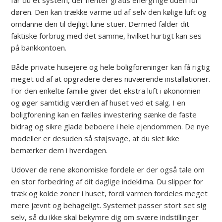
får du et system, der henter gratis energi lige uden for
døren. Den kan trække varme ud af selv den kølige luft og
omdanne den til dejligt lune stuer. Dermed falder dit
faktiske forbrug med det samme, hvilket hurtigt kan ses
på bankkontoen.
Både private husejere og hele boligforeninger kan få rigtig
meget ud af at opgradere deres nuværende installationer.
For den enkelte familie giver det ekstra luft i økonomien
og øger samtidig værdien af huset ved et salg. I en
boligforening kan en fælles investering sænke de faste
bidrag og sikre glade beboere i hele ejendommen. De nye
modeller er desuden så støjsvage, at du slet ikke
bemærker dem i hverdagen.
Udover de rene økonomiske fordele er der også tale om
en stor forbedring af dit daglige indeklima. Du slipper for
træk og kolde zoner i huset, fordi varmen fordeles meget
mere jævnt og behageligt. Systemet passer stort set sig
selv, så du ikke skal bekymre dig om svære indstillinger